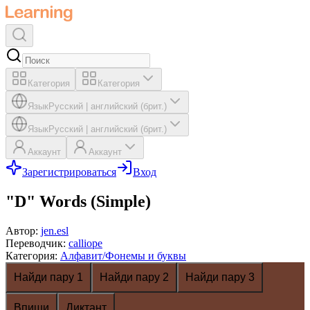
Категория
Категория
Язык
Русский
|
английский (брит.)
Язык
Русский
|
английский (брит.)
Аккаунт
Аккаунт
Зарегистрироваться
Вход
"D" Words (Simple)
Автор
:
jen.esl
Переводчик
:
calliope
Категория
:
Алфавит/Фонемы и буквы
Найди пару 1
Найди пару 2
Найди пару 3
Впиши
Диктант