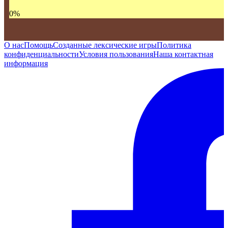
0
%
О нас
Помощь
Созданные лексические игры
Политика
конфиденциальности
Условия пользования
Наша контактная
информация