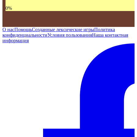
0
%
О нас
Помощь
Созданные лексические игры
Политика
конфиденциальности
Условия пользования
Наша контактная
информация