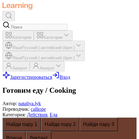
Категория
Категория
Язык
Русский
|
английский (брит.)
Язык
Русский
|
английский (брит.)
Аккаунт
Аккаунт
Зарегистрироваться
Вход
Готовим еду / Cooking
Автор
:
nataliya.lyk
Переводчик
:
calliope
Категория
:
Действия
,
Еда
Найди пару 1
Найди пару 2
Найди пару 3
Впиши
Диктант