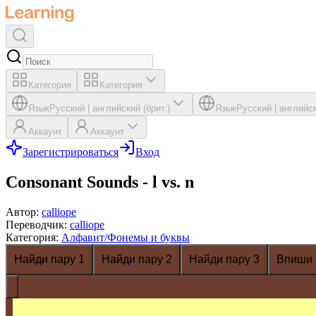
Категория
Категория
Язык
Русский
|
английский (брит.)
Язык
Русский
|
английск
Аккаунт
Аккаунт
Зарегистрироваться
Вход
Consonant Sounds - l vs. n
Автор
:
calliope
Переводчик
:
calliope
Категория
:
Алфавит/Фонемы и буквы
Найди пару 1
Найди пару 2
Найди пару 3
Впиши