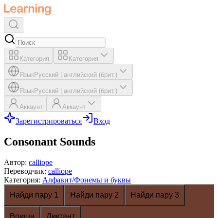
Категория
Категория
Язык
Русский
|
английский (брит.)
Язык
Русский
|
английский (брит.)
Аккаунт
Аккаунт
Зарегистрироваться
Вход
Consonant Sounds
Автор
:
calliope
Переводчик
:
calliope
Категория
:
Алфавит/Фонемы и буквы
Найди пару 1
Найди пару 2
Найди пару 3
Впиши
Диктант