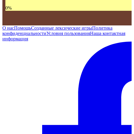
0
%
О нас
Помощь
Созданные лексические игры
Политика
конфиденциальности
Условия пользования
Наша контактная
информация