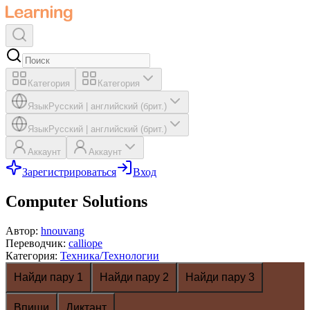
Категория
Категория
Язык
Русский
|
английский (брит.)
Язык
Русский
|
английский (брит.)
Аккаунт
Аккаунт
Зарегистрироваться
Вход
Computer Solutions
Автор
:
hnouvang
Переводчик
:
calliope
Категория
:
Техника/Технологии
Найди пару 1
Найди пару 2
Найди пару 3
Впиши
Диктант