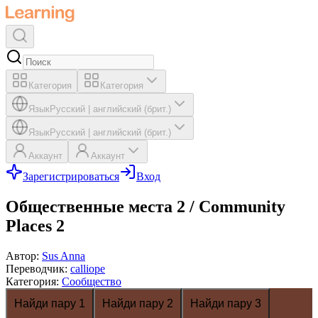
Категория
Категория
Язык
Русский
|
английский (брит.)
Язык
Русский
|
английский (брит.)
Аккаунт
Аккаунт
Зарегистрироваться
Вход
Общественные места 2 / Community
Places 2
Автор
:
Sus Anna
Переводчик
:
calliope
Категория
:
Сообщество
Найди пару 1
Найди пару 2
Найди пару 3