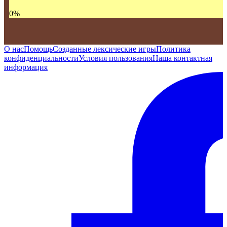
0
%
О нас
Помощь
Созданные лексические игры
Политика
конфиденциальности
Условия пользования
Наша контактная
информация