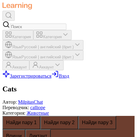
Категория
Категория
Язык
Русский
|
английский (брит.)
Язык
Русский
|
английский (брит.)
Аккаунт
Аккаунт
Зарегистрироваться
Вход
Cats
Автор
:
MilpitasChat
Переводчик
:
calliope
Категория
:
Животные
Найди пару 1
Найди пару 2
Найди пару 3
Впиши
Диктант