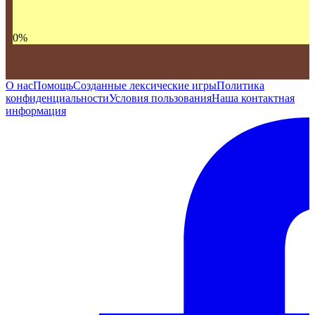
0
%
О нас
Помощь
Созданные лексические игры
Политика
конфиденциальности
Условия пользования
Наша контактная
информация