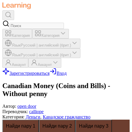
Категория
Категория
Язык
Русский
|
английский (брит.)
Язык
Русский
|
английский (брит.)
Аккаунт
Аккаунт
Зарегистрироваться
Вход
Canadian Money (Coins and Bills) -
Without penny
Автор
:
open door
Переводчик
:
calliope
Категория
:
Деньги
,
Канадское гражданство
Найди пару 1
Найди пару 2
Найди пару 3