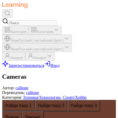
Категория
Категория
Язык
Русский
|
английский (брит.)
Язык
Русский
|
английский (брит.)
Аккаунт
Аккаунт
Зарегистрироваться
Вход
Cameras
Автор
:
calliope
Переводчик
:
calliope
Категория
:
Техника/Технологии
,
Спорт/Хобби
Найди пару 1
Найди пару 2
Найди пару 3
Впиши
Диктант