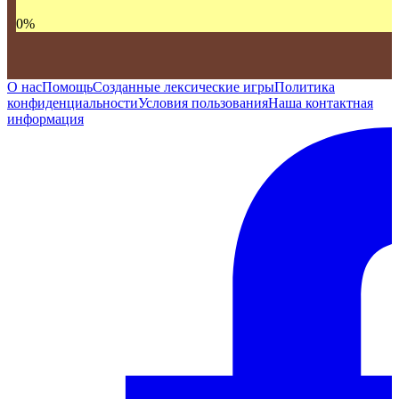
0
%
О нас
Помощь
Созданные лексические игры
Политика
конфиденциальности
Условия пользования
Наша контактная
информация