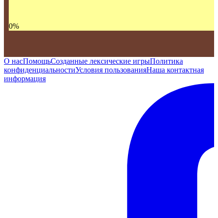
0
%
О нас
Помощь
Созданные лексические игры
Политика
конфиденциальности
Условия пользования
Наша контактная
информация