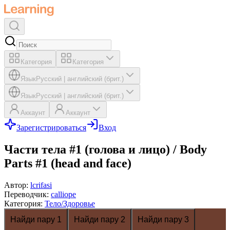
Категория
Категория
Язык
Русский
|
английский (брит.)
Язык
Русский
|
английский (брит.)
Аккаунт
Аккаунт
Зарегистрироваться
Вход
Части тела #1 (голова и лицо) / Body
Parts #1 (head and face)
Автор
:
lcrifasi
Переводчик
:
calliope
Категория
:
Тело/Здоровье
Найди пару 1
Найди пару 2
Найди пару 3