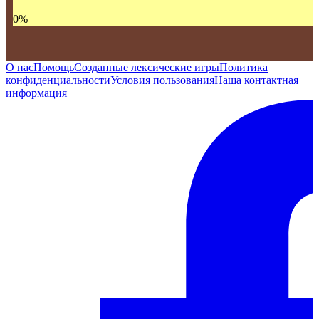
0
%
О нас
Помощь
Созданные лексические игры
Политика
конфиденциальности
Условия пользования
Наша контактная
информация