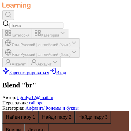
Категория
Категория
Язык
Русский
|
английский (брит.)
Язык
Русский
|
английский (брит.)
Аккаунт
Аккаунт
Зарегистрироваться
Вход
Blend "br"
Автор
:
tigrulya12@mail.ru
Переводчик
:
calliope
Категория
:
Алфавит/Фонемы и буквы
Найди пару 1
Найди пару 2
Найди пару 3
Впиши
Диктант