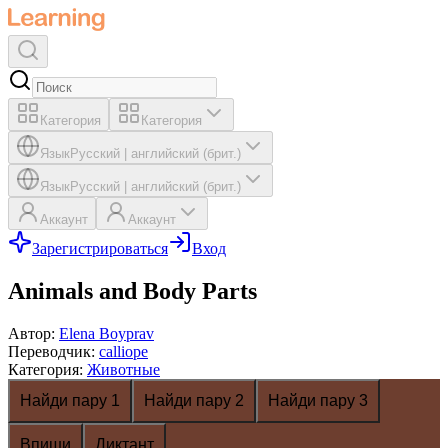
Категория
Категория
Язык
Русский
|
английский (брит.)
Язык
Русский
|
английский (брит.)
Аккаунт
Аккаунт
Зарегистрироваться
Вход
Animals and Body Parts
Автор
:
Elena Boyprav
Переводчик
:
calliope
Категория
:
Животные
Найди пару 1
Найди пару 2
Найди пару 3
Впиши
Диктант