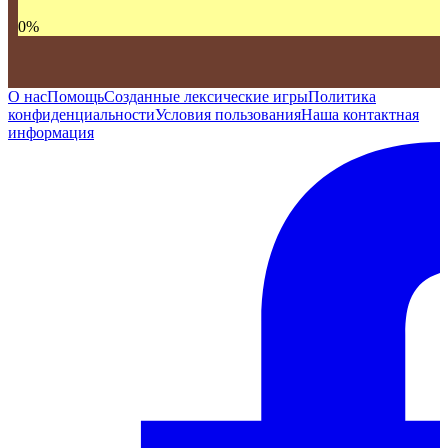
0
%
О нас
Помощь
Созданные лексические игры
Политика
конфиденциальности
Условия пользования
Наша контактная
информация