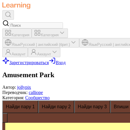
Категория
Категория
Язык
Русский
|
английский (брит.)
Язык
Русский
|
английск
Аккаунт
Аккаунт
Зарегистрироваться
Вход
Amusement Park
Автор
:
jollypix
Переводчик
:
calliope
Категория
:
Сообщество
Найди пару 1
Найди пару 2
Найди пару 3
Впиши