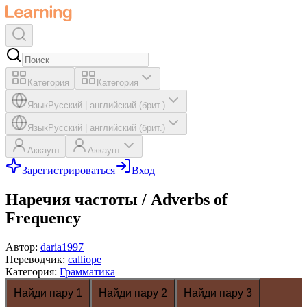
Категория
Категория
Язык
Русский
|
английский (брит.)
Язык
Русский
|
английский (брит.)
Аккаунт
Аккаунт
Зарегистрироваться
Вход
Наречия частоты / Adverbs of
Frequency
Автор
:
daria1997
Переводчик
:
calliope
Категория
:
Грамматика
Найди пару 1
Найди пару 2
Найди пару 3