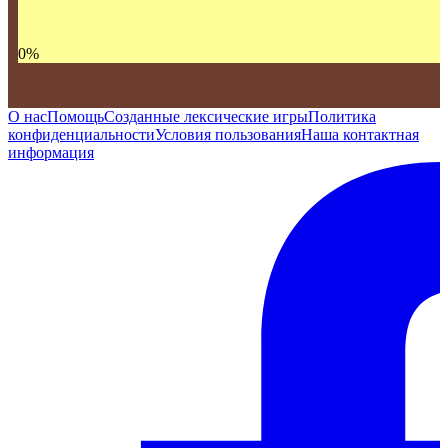
0
%
О нас
Помощь
Созданные лексические игры
Политика
конфиденциальности
Условия пользования
Наша контактная
информация