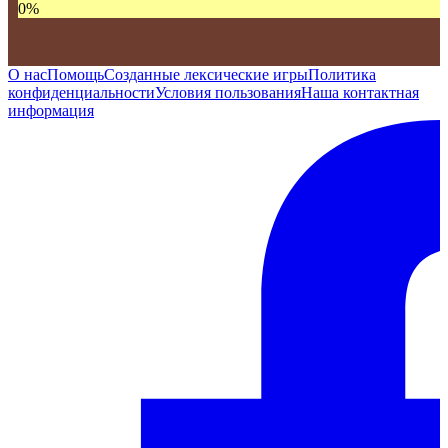
0
%
О нас
Помощь
Созданные лексические игры
Политика
конфиденциальности
Условия пользования
Наша контактная
информация