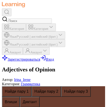
Категория
Категория
Язык
Русский
|
английский (брит.)
Язык
Русский
|
английский (брит.)
Аккаунт
Аккаунт
Зарегистрироваться
Вход
Adjectives of Opinion
Автор
:
Irina_Irene
Категория
:
Грамматика
Найди пару 1
Найди пару 2
Найди пару 3
Впиши
Диктант