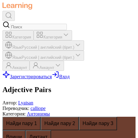
Категория
Категория
Язык
Русский
|
английский (брит.)
Язык
Русский
|
английский (брит.)
Аккаунт
Аккаунт
Зарегистрироваться
Вход
Adjective Pairs
Автор
:
Lyaisan
Переводчик
:
calliope
Категория
:
Антонимы
Найди пару 1
Найди пару 2
Найди пару 3
Впиши
Диктант