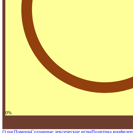
0
%
О нас
Помощь
Созданные лексические игры
Политика конфиден