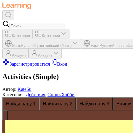
Категория
Категория
Язык
Русский
|
английский (брит.)
Язык
Русский
|
английск
Аккаунт
Аккаунт
Зарегистрироваться
Вход
Activities (Simple)
Автор
:
KateSu
Категория
:
Действия
,
Спорт/Хобби
Найди пару 1
Найди пару 2
Найди пару 3
Впиши