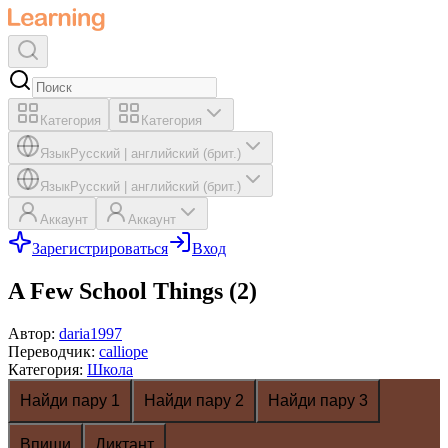
Категория
Категория
Язык
Русский
|
английский (брит.)
Язык
Русский
|
английский (брит.)
Аккаунт
Аккаунт
Зарегистрироваться
Вход
A Few School Things (2)
Автор
:
daria1997
Переводчик
:
calliope
Категория
:
Школа
Найди пару 1
Найди пару 2
Найди пару 3
Впиши
Диктант