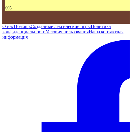
0
%
О нас
Помощь
Созданные лексические игры
Политика
конфиденциальности
Условия пользования
Наша контактная
информация