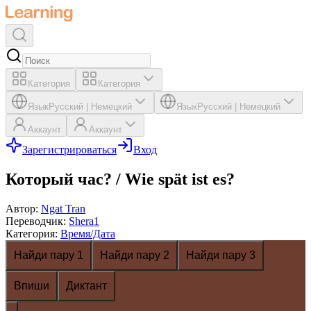
Категория
Категория
Язык
Русский
|
Немецкий
Язык
Русский
|
Немецкий
Аккаунт
Аккаунт
Зарегистрироваться
Вход
Который час? / Wie spät ist es?
Автор
:
Ngat Tran
Переводчик
:
Shera1
Категория
:
Время/Дата
Найди пару 1
Найди пару 2
Найди пару 3
Впиши
Диктант