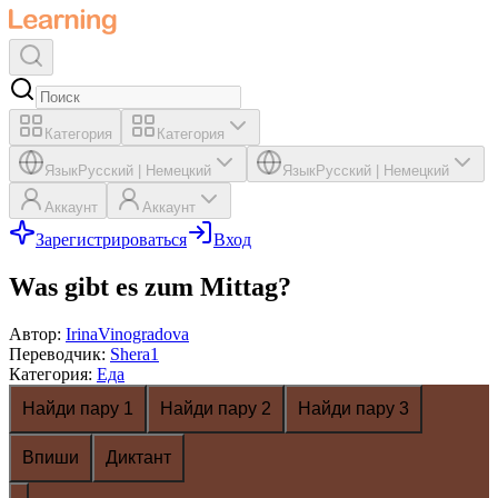
Категория
Категория
Язык
Русский
|
Немецкий
Язык
Русский
|
Немецкий
Аккаунт
Аккаунт
Зарегистрироваться
Вход
Was gibt es zum Mittag?
Автор
:
IrinaVinogradova
Переводчик
:
Shera1
Категория
:
Еда
Найди пару 1
Найди пару 2
Найди пару 3
Впиши
Диктант