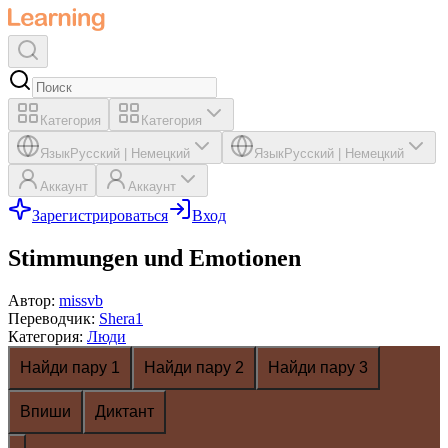
Категория
Категория
Язык
Русский
|
Немецкий
Язык
Русский
|
Немецкий
Аккаунт
Аккаунт
Зарегистрироваться
Вход
Stimmungen und Emotionen
Автор
:
missvb
Переводчик
:
Shera1
Категория
:
Люди
Найди пару 1
Найди пару 2
Найди пару 3
Впиши
Диктант