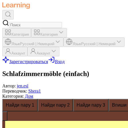
Категория
Категория
Язык
Русский
|
Немецкий
Язык
Русский
|
Немецкий
Аккаунт
Аккаунт
Зарегистрироваться
Вход
Schlafzimmermöble (einfach)
Автор
:
jen.esl
Переводчик
:
Shera1
Категория
:
Дом
Найди пару 1
Найди пару 2
Найди пару 3
Впиши