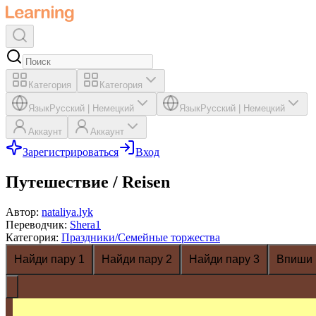
Категория
Категория
Язык
Русский
|
Немецкий
Язык
Русский
|
Немецкий
Аккаунт
Аккаунт
Зарегистрироваться
Вход
Путешествие / Reisen
Автор
:
nataliya.lyk
Переводчик
:
Shera1
Категория
:
Праздники/Семейные торжества
Найди пару 1
Найди пару 2
Найди пару 3
Впиши