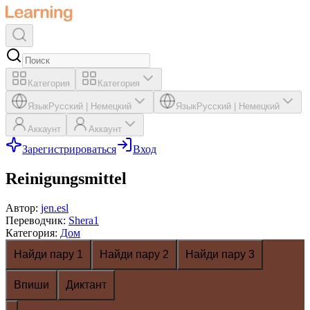
Категория
Категория
Язык
Русский
|
Немецкий
Язык
Русский
|
Немецкий
Аккаунт
Аккаунт
Зарегистрироваться
Вход
Reinigungsmittel
Автор
:
jen.esl
Переводчик
:
Shera1
Категория
:
Дом
Найди пару 1
Найди пару 2
Найди пару 3
Впиши
Диктант