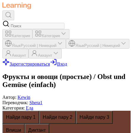
Категория
Категория
Язык
Русский
|
Немецкий
Язык
Русский
|
Немецкий
Аккаунт
Аккаунт
Зарегистрироваться
Вход
Фрукты и овощи (простые) / Obst und
Gemüse (einfach)
Автор
:
Kewin
Переводчик
:
Shera1
Категория
:
Еда
Найди пару 1
Найди пару 2
Найди пару 3
Впиши
Диктант