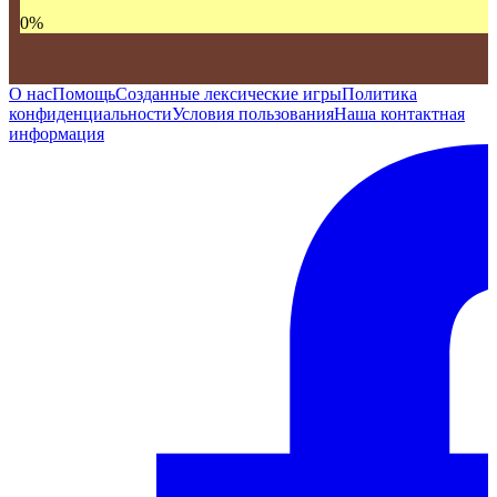
0
%
О нас
Помощь
Созданные лексические игры
Политика
конфиденциальности
Условия пользования
Наша контактная
информация