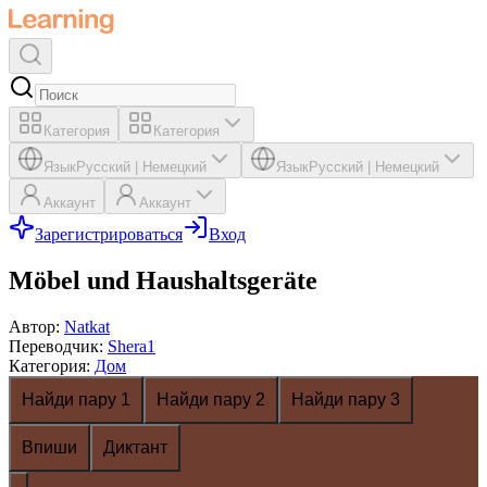
Категория
Категория
Язык
Русский
|
Немецкий
Язык
Русский
|
Немецкий
Аккаунт
Аккаунт
Зарегистрироваться
Вход
Möbel und Haushaltsgeräte
Автор
:
Natkat
Переводчик
:
Shera1
Категория
:
Дом
Найди пару 1
Найди пару 2
Найди пару 3
Впиши
Диктант