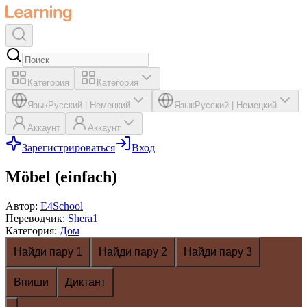
Категория
Категория
Язык
Русский
|
Немецкий
Язык
Русский
|
Немецкий
Аккаунт
Аккаунт
Зарегистрироваться
Вход
Möbel (einfach)
Автор
:
E4School
Переводчик
:
Shera1
Категория
:
Дом
Найди пару 1
Найди пару 2
Найди пару 3
Впиши
Диктант