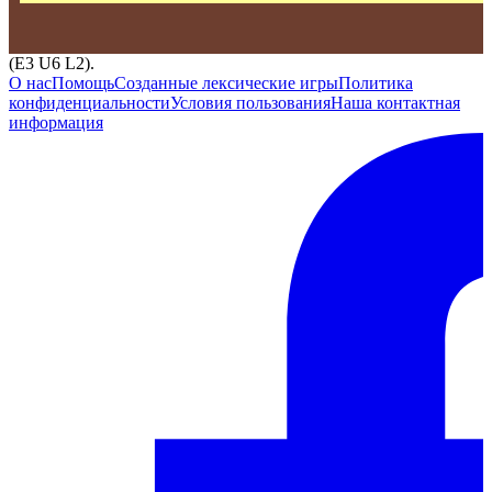
(E3 U6 L2).
О нас
Помощь
Созданные лексические игры
Политика
конфиденциальности
Условия пользования
Наша контактная
информация