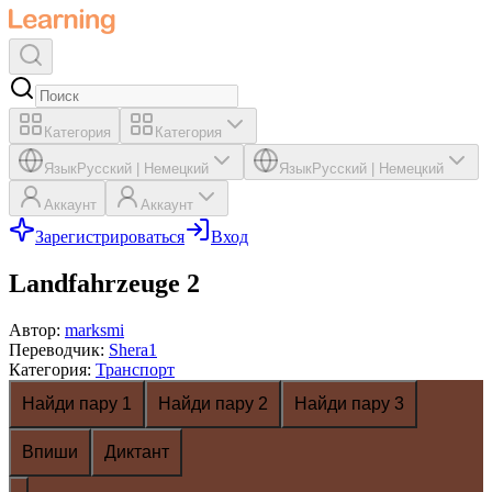
Категория
Категория
Язык
Русский
|
Немецкий
Язык
Русский
|
Немецкий
Аккаунт
Аккаунт
Зарегистрироваться
Вход
Landfahrzeuge 2
Автор
:
marksmi
Переводчик
:
Shera1
Категория
:
Транспорт
Найди пару 1
Найди пару 2
Найди пару 3
Впиши
Диктант