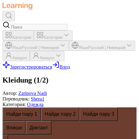
Категория
Категория
Язык
Русский
|
Немецкий
Язык
Русский
|
Немецкий
Аккаунт
Аккаунт
Зарегистрироваться
Вход
Kleidung (1/2)
Автор
:
Zaripova Nadi
Переводчик
:
Shera1
Категория
:
Одежда
Найди пару 1
Найди пару 2
Найди пару 3
Впиши
Диктант