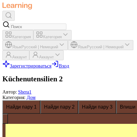
Категория
Категория
Язык
Русский
|
Немецкий
Язык
Русский
|
Немецкий
Аккаунт
Аккаунт
Зарегистрироваться
Вход
Küchenutensilien 2
Автор
:
Shera1
Категория
:
Дом
Найди пару 1
Найди пару 2
Найди пару 3
Впиши