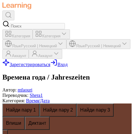
Категория
Категория
Язык
Русский
|
Немецкий
Язык
Русский
|
Немецкий
Аккаунт
Аккаунт
Зарегистрироваться
Вход
Времена года / Jahreszeiten
Автор
:
mfaouri
Переводчик
:
Shera1
Категория
:
Время/Дата
Найди пару 1
Найди пару 2
Найди пару 3
Впиши
Диктант