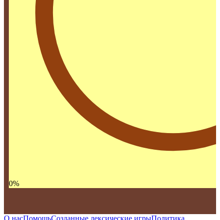
0
%
О нас
Помощь
Созданные лексические игры
Политика