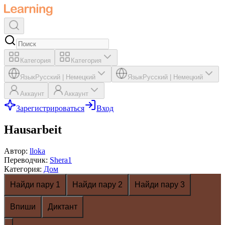
Категория
Категория
Язык
Русский
|
Немецкий
Язык
Русский
|
Немецкий
Аккаунт
Аккаунт
Зарегистрироваться
Вход
Hausarbeit
Автор
:
lloka
Переводчик
:
Shera1
Категория
:
Дом
Найди пару 1
Найди пару 2
Найди пару 3
Впиши
Диктант