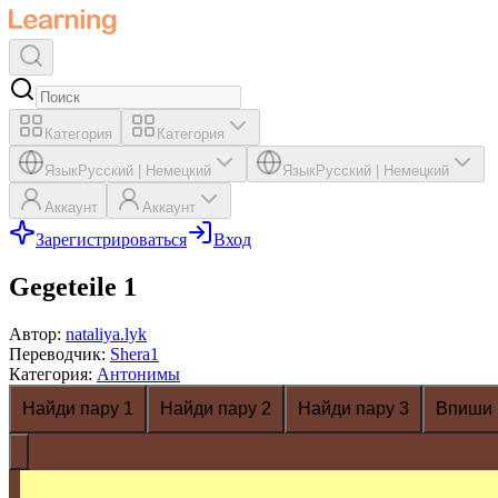
Категория
Категория
Язык
Русский
|
Немецкий
Язык
Русский
|
Немецкий
Аккаунт
Аккаунт
Зарегистрироваться
Вход
Gegeteile 1
Автор
:
nataliya.lyk
Переводчик
:
Shera1
Категория
:
Антонимы
Найди пару 1
Найди пару 2
Найди пару 3
Впиши