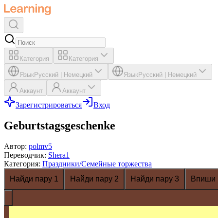
Категория
Категория
Язык
Русский
|
Немецкий
Язык
Русский
|
Немецкий
Аккаунт
Аккаунт
Зарегистрироваться
Вход
Geburtstagsgeschenke
Автор
:
polmv5
Переводчик
:
Shera1
Категория
:
Праздники/Семейные торжества
Найди пару 1
Найди пару 2
Найди пару 3
Впиши