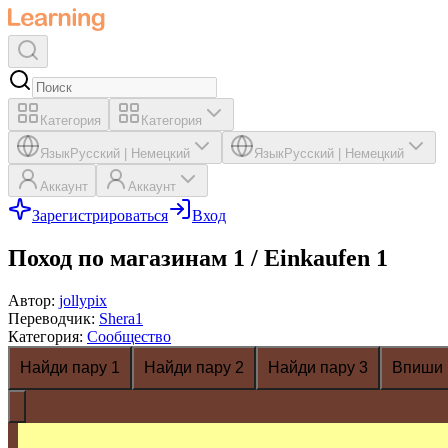
Категория
Категория
Язык
Русский
|
Немецкий
Язык
Русский
|
Немецкий
Аккаунт
Аккаунт
Зарегистрироваться
Вход
Поход по магазинам 1 / Einkaufen 1
Автор
:
jollypix
Переводчик
:
Shera1
Категория
:
Сообщество
Найди пару 1
Найди пару 2
Найди пару 3
Впиши