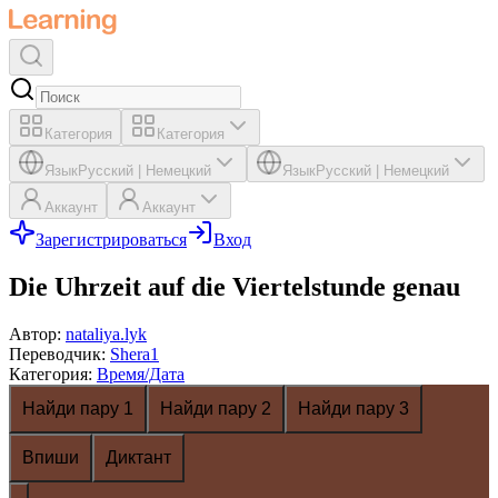
Категория
Категория
Язык
Русский
|
Немецкий
Язык
Русский
|
Немецкий
Аккаунт
Аккаунт
Зарегистрироваться
Вход
Die Uhrzeit auf die Viertelstunde genau
Автор
:
nataliya.lyk
Переводчик
:
Shera1
Категория
:
Время/Дата
Найди пару 1
Найди пару 2
Найди пару 3
Впиши
Диктант