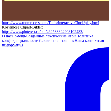
https://www.roomrecess.com/Tools/InteractiveClock/play.html
Kostenlose Clipart-Bilder:
https://www.pinterest.ca/pin/462533824208102483/
О нас
Помощь
Созданные лексические игры
Политика
конфиденциальности
Условия пользования
Наша контактная
информация