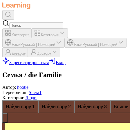
Категория
Категория
Язык
Русский
|
Немецкий
Язык
Русский
|
Немецкий
Аккаунт
Аккаунт
Зарегистрироваться
Вход
Семья / die Familie
Автор
:
hootie
Переводчик
:
Shera1
Категория
:
Люди
Найди пару 1
Найди пару 2
Найди пару 3
Впиши