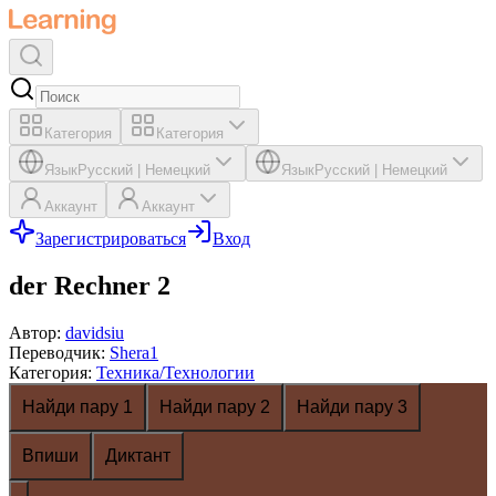
Категория
Категория
Язык
Русский
|
Немецкий
Язык
Русский
|
Немецкий
Аккаунт
Аккаунт
Зарегистрироваться
Вход
der Rechner 2
Автор
:
davidsiu
Переводчик
:
Shera1
Категория
:
Техника/Технологии
Найди пару 1
Найди пару 2
Найди пару 3
Впиши
Диктант