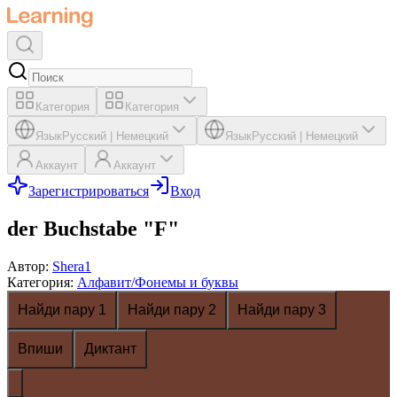
Категория
Категория
Язык
Русский
|
Немецкий
Язык
Русский
|
Немецкий
Аккаунт
Аккаунт
Зарегистрироваться
Вход
der Buchstabe "F"
Автор
:
Shera1
Категория
:
Алфавит/Фонемы и буквы
Найди пару 1
Найди пару 2
Найди пару 3
Впиши
Диктант