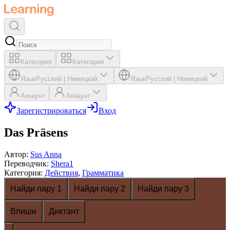
Категория
Категория
Язык
Русский
|
Немецкий
Язык
Русский
|
Немецкий
Аккаунт
Аккаунт
Зарегистрироваться
Вход
Das Präsens
Автор
:
Sus Anna
Переводчик
:
Shera1
Категория
:
Действия
,
Грамматика
Найди пару 1
Найди пару 2
Найди пару 3
Впиши
Диктант