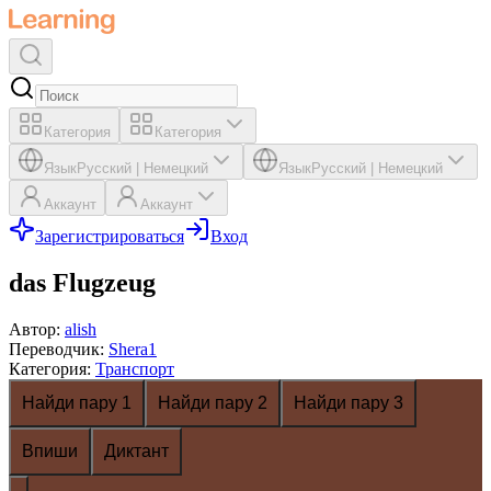
Категория
Категория
Язык
Русский
|
Немецкий
Язык
Русский
|
Немецкий
Аккаунт
Аккаунт
Зарегистрироваться
Вход
das Flugzeug
Автор
:
alish
Переводчик
:
Shera1
Категория
:
Транспорт
Найди пару 1
Найди пару 2
Найди пару 3
Впиши
Диктант