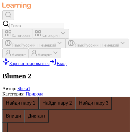
Категория
Категория
Язык
Русский
|
Немецкий
Язык
Русский
|
Немецкий
Аккаунт
Аккаунт
Зарегистрироваться
Вход
Blumen 2
Автор
:
Shera1
Категория
:
Природа
Найди пару 1
Найди пару 2
Найди пару 3
Впиши
Диктант