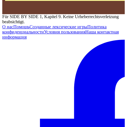
Für SIDE BY SIDE 1, Kapitel 9. Keine Urheberrechtsverletzung
beabsichtigt.
О нас
Помощь
Созданные лексические игры
Политика
конфиденциальности
Условия пользования
Наша контактная
информация