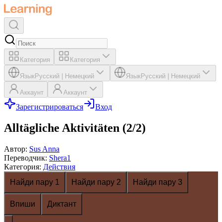
Категория
Категория
Язык
Русский
|
Немецкий
Язык
Русский
|
Немецкий
Аккаунт
Аккаунт
Зарегистрироваться
Вход
Alltägliche Aktivitäten (2/2)
Автор
:
Sus Anna
Переводчик
:
Shera1
Категория
:
Действия
Найди пару 1
Найди пару 2
Найди пару 3
Впиши
Диктант