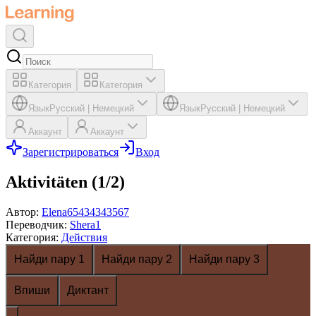
Категория
Категория
Язык
Русский
|
Немецкий
Язык
Русский
|
Немецкий
Аккаунт
Аккаунт
Зарегистрироваться
Вход
Aktivitäten (1/2)
Автор
:
Elena65434343567
Переводчик
:
Shera1
Категория
:
Действия
Найди пару 1
Найди пару 2
Найди пару 3
Впиши
Диктант