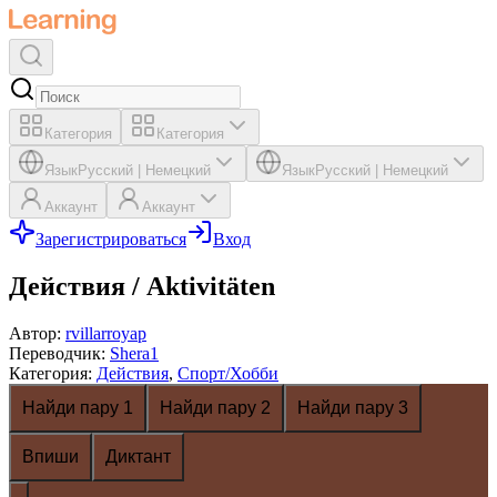
Категория
Категория
Язык
Русский
|
Немецкий
Язык
Русский
|
Немецкий
Аккаунт
Аккаунт
Зарегистрироваться
Вход
Действия / Aktivitäten
Автор
:
rvillarroyap
Переводчик
:
Shera1
Категория
:
Действия
,
Спорт/Хобби
Найди пару 1
Найди пару 2
Найди пару 3
Впиши
Диктант