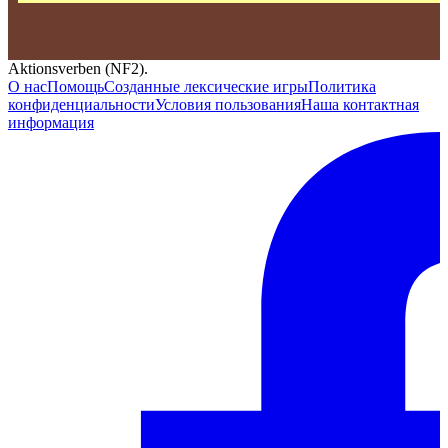
Aktionsverben (NF2).
О нас
Помощь
Созданные лексические игры
Политика
конфиденциальности
Условия пользования
Наша контактная
информация