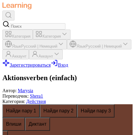
Категория
Категория
Язык
Русский
|
Немецкий
Язык
Русский
|
Немецкий
Аккаунт
Аккаунт
Зарегистрироваться
Вход
Aktionsverben (einfach)
Автор
:
Marysia
Переводчик
:
Shera1
Категория
:
Действия
Найди пару 1
Найди пару 2
Найди пару 3
Впиши
Диктант