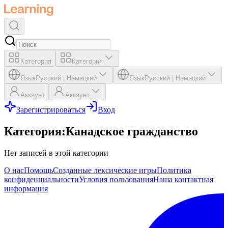
Категория
Категория
Язык
Русский
|
Немецкий
Язык
Русский
|
Немецкий
Аккаунт
Аккаунт
Зарегистрироваться
Вход
Категория
:
Канадское гражданство
Нет записей в этой категории
О нас
Помощь
Созданные лексические игры
Политика
конфиденциальности
Условия пользования
Наша контактная
информация