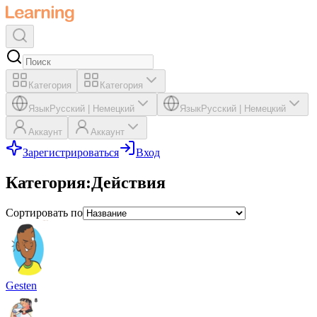
Категория
Категория
Язык
Русский
|
Немецкий
Язык
Русский
|
Немецкий
Аккаунт
Аккаунт
Зарегистрироваться
Вход
Категория
:
Действия
Сортировать по
Gesten