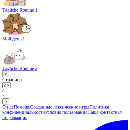
Tägliche Routine 1
Мой день 1
Tägliche Routine 2
<
Страница
/
3
>
О нас
Помощь
Созданные лексические игры
Политика
конфиденциальности
Условия пользования
Наша контактная
информация