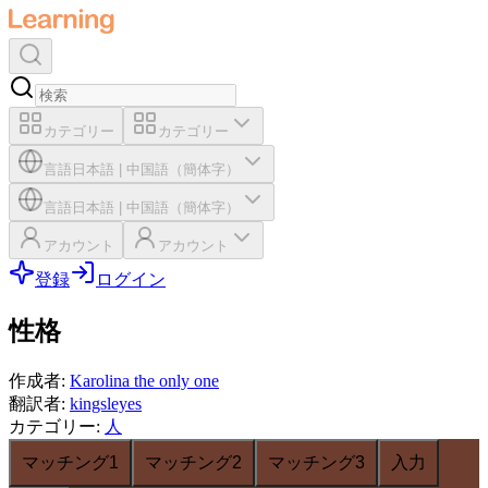
カテゴリー
カテゴリー
言語
日本語
|
中国語（簡体字）
言語
日本語
|
中国語（簡体字）
アカウント
アカウント
登録
ログイン
性格
作成者
:
Karolina the only one
翻訳者
:
kingsleyes
カテゴリー
:
人
マッチング1
マッチング2
マッチング3
入力