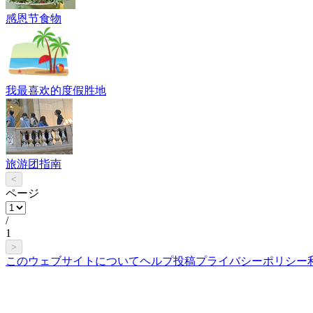
感恩节食物
我最喜欢的度假胜地
旅游团指南
<
ページ
/
1
>
このウェブサイトについて
ヘルプ
投稿
プライバシーポリシー