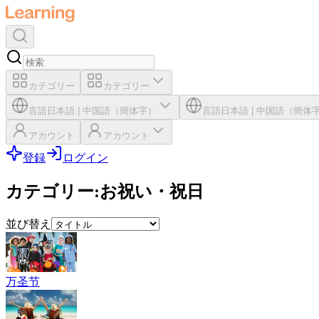
カテゴリー
カテゴリー
言語
日本語
|
中国語（簡体字）
言語
日本語
|
中国語（簡体
アカウント
アカウント
登録
ログイン
カテゴリー
:
お祝い・祝日
並び替え
万圣节